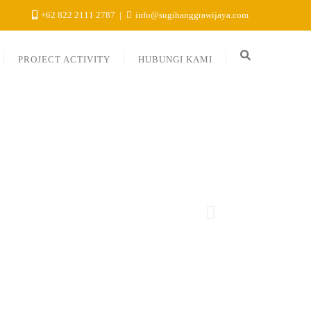
+62 822 2111 2787
info@sugihanggrawijaya.com
PROJECT ACTIVITY
HUBUNGI KAMI